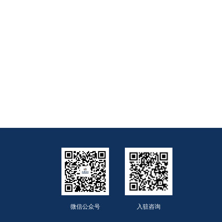
微信公众号
入驻咨询