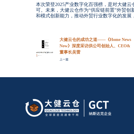
本次荣登2025产业数字化百强榜，是对大健
可。未来，大健云仓作为“供应链前置”外贸创
和模式创新能力，推动外贸行业数字化的发展
大健云仓的成功之道——《Home News
Now》深度采访供公司创始人、CEO&
董事长吴雷
上一篇