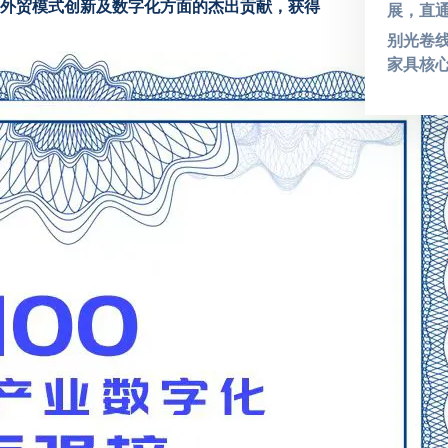
外贸模式创新及数字化方面的杰出贡献，获得
展，直
别光卷
家具核