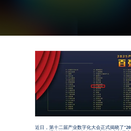
近日，第十二届产业数字化大会正式揭晓了“
2